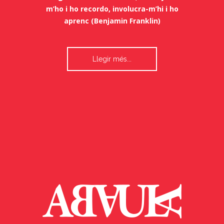
Atenció als joves
Digues-m’ho i ho oblido, ensenya-
m’ho i ho recordo, involucra-m’hi i ho
aprenc (Benjamin Franklin)
Llegir més...