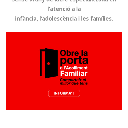
AD
’ Iniciatives Socials
és una associació
sense afany de lucre especialitzada en
l’atenció a la
infància, l’adolescència i les famílies.