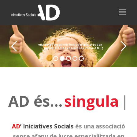
INICI
QUI SOM?
Una de les coses més boniques que et poden
passar a la vida és tenir una infància feliç
SERVEIS
COL·LABORADORS
CONTACTA
AD és...
singularitat
|