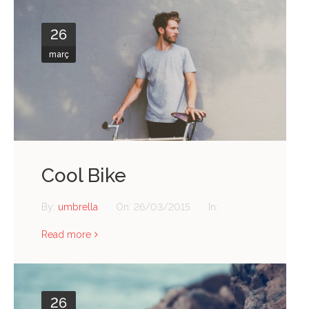
26
març
Cool Bike
By:
umbrella
On:
26/03/2015
In:
Read more
26