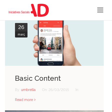
INICI
26
març
QUI SOM?
SERVEIS
COL·LABORADORS
CONTACTA
Basic Content
By:
umbrella
On:
26/03/2015
In:
Read more