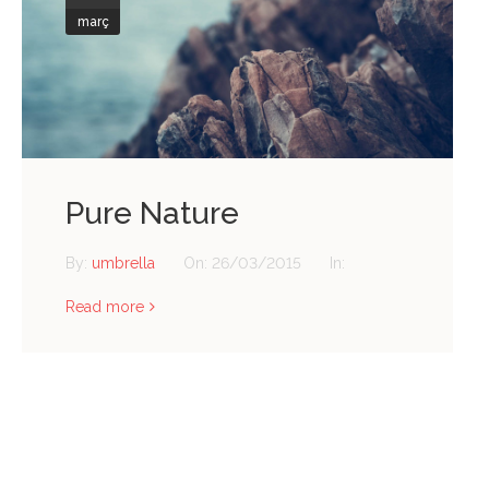
març
Pure Nature
By:
umbrella
On:
26/03/2015
In:
Read more