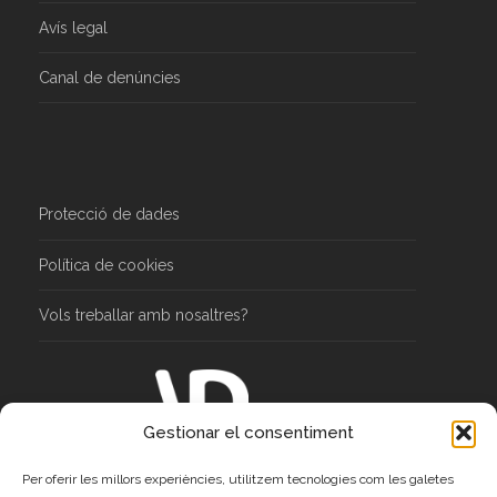
Avís legal
Canal de denúncies
Protecció de dades
Política de cookies
Vols treballar amb nosaltres?
Gestionar el consentiment
C\ Joan Alsina 3, 2n, 17003 Girona
Per oferir les millors experiències, utilitzem tecnologies com les galetes
Tel 972 215 917 – Fax 972 225 218