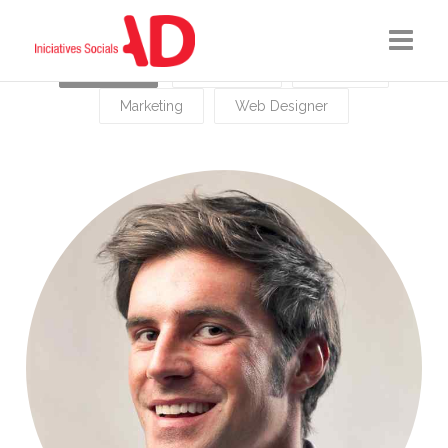
Show All
Developer
Founder
INICI
Marketing
Web Designer
QUI SOM?
SERVEIS
COL·LABORADORS
CONTACTA