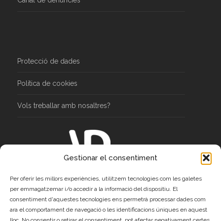
Canal de denúncies
Protecció de dades
Política de cookies
Vols treballar amb nosaltres?
Gestionar el consentiment
C\ Joan Alsina 3, 2n, 17003 Girona
Per oferir les millors experiències, utilitzem tecnologies com les galetes
Tel 972 215 917 – Fax 972 225 218
per emmagatzemar i/o accedir a la informació del dispositiu. El
administracio@adgirona.org
consentiment d'aquestes tecnologies ens permetrà processar dades com
www.adgirona.org
ara el comportament de navegació o les identificacions úniques en aquest
lloc. No consentir o retirar el consentiment, pot afectar negativament certes